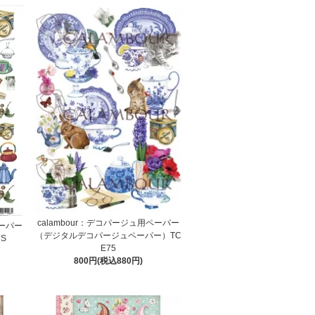
calambour：デコパージュ用ペーパー
ペーパー
（デジタルデコパージュペーパー）TC
S
E75
800円(税込880円)