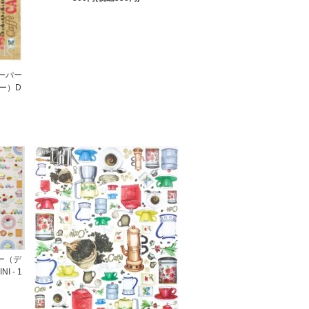
ペーパー
ー）D
パー（デ
 - 1