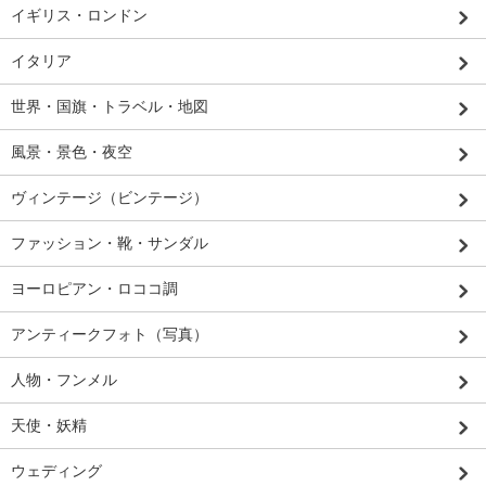
イギリス・ロンドン
イタリア
世界・国旗・トラベル・地図
風景・景色・夜空
ヴィンテージ（ビンテージ）
ファッション・靴・サンダル
ヨーロピアン・ロココ調
アンティークフォト（写真）
人物・フンメル
天使・妖精
ウェディング