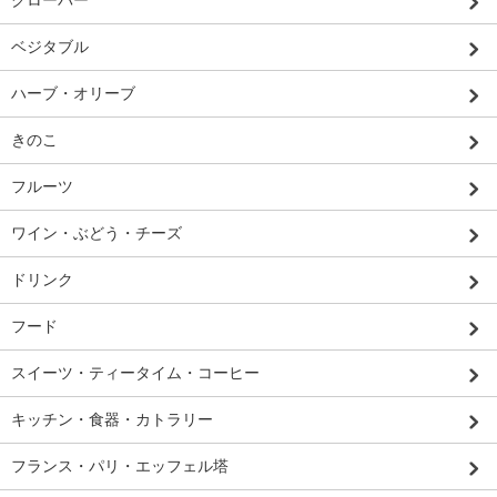
クローバー
ベジタブル
ハーブ・オリーブ
きのこ
フルーツ
ワイン・ぶどう・チーズ
ドリンク
フード
スイーツ・ティータイム・コーヒー
キッチン・食器・カトラリー
フランス・パリ・エッフェル塔