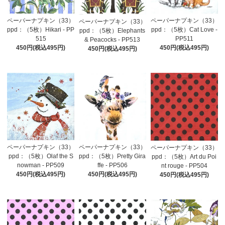
ペーパーナプキン（33）
ペーパーナプキン（33）
ペーパーナプキン（33）
ppd：（5枚）Hikari - PP
ppd：（5枚）Cat Love -
ppd：（5枚）Elephants
515
PP511
& Peacocks - PP513
450円(税込495円)
450円(税込495円)
450円(税込495円)
ペーパーナプキン（33）
ペーパーナプキン（33）
ペーパーナプキン（33）
ppd：（5枚）Olaf the S
ppd：（5枚）Pretty Gira
ppd：（5枚）Art du Poi
nowman - PP509
ffe - PP506
nt rouge - PP504
450円(税込495円)
450円(税込495円)
450円(税込495円)