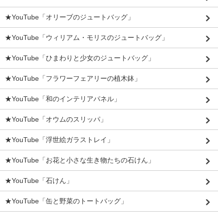
★YouTube「オリーブのジュートバッグ」
★YouTube「ウィリアム・モリスのジュートバッグ」
★YouTube「ひまわりと少女のジュートバッグ」
★YouTube「フラワーフェアリーの植木鉢」
★YouTube「和のインテリアパネル」
★YouTube「オウムのスリッパ」
★YouTube「浮世絵ガラストレイ」
★YouTube「お花と小さな生き物たちの石けん」
★YouTube「石けん」
★YouTube「缶と野菜のトートバッグ」