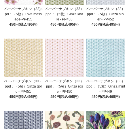
ペーパーナプキン（33)p
ペーパーナプキン（33）
ペーパーナプキン（33）
pd：（5枚）Love mess
ppd：（5枚）Ginza kha
ppd：（5枚）Ginza silv
age-PP455
ki - PP453
er - PP452
450円(税込495円)
450円(税込495円)
450円(税込495円)
ペーパーナプキン（33）
ペーパーナプキン（33）
ペーパーナプキン（33）
ppd：（5枚）Ginza gol
ppd：（5枚）Ginza ros
ppd：（5枚）Ginza mint
d - PP451
e - PP450
- PP449
450円(税込495円)
450円(税込495円)
450円(税込495円)