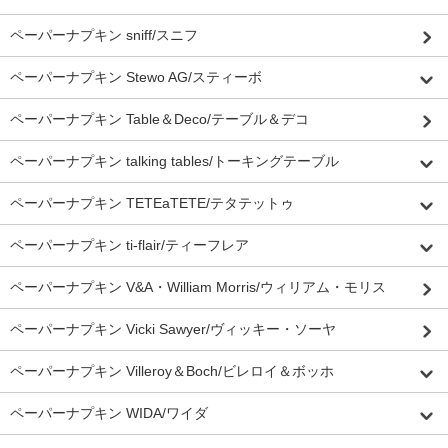
ペーパーナプキン sniff/スニフ
ペーパーナプキン Stewo AG/スティーボ
ペーパーナプキン Table＆Deco/テーブル＆デコ
ペーパーナプキン talking tables/トーキングテーブル
ペーパーナプキン TETEaTETE/テタテットゥ
ペーパーナプキン ti-flair/ティーフレア
ペーパーナプキン V&A・William Morris/ウィリアム・モリス
ペーパーナプキン Vicki Sawyer/ヴィッキー・ソーヤ
ペーパーナプキン Villeroy＆Boch/ビレロイ＆ボッホ
ペーパーナプキン WIDA/ワイダ