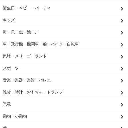
誕生日・ベビー・パーティ
キッズ
海・貝・魚・池・川
車・飛行機・機関車・船・バイク・自転車
気球・メリーゴーランド
スポーツ
音楽・楽器・楽譜・バレエ
雑貨・時計・おもちゃ・トランプ
恐竜
動物・小動物