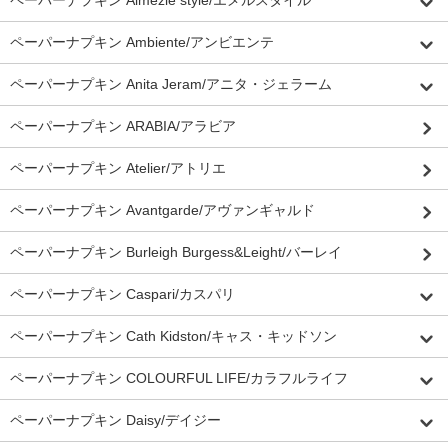
ペーパーナプキン Aimezle style/エメルスタイル
ペーパーナプキン Ambiente/アンビエンテ
ペーパーナプキン Anita Jeram/アニタ・ジェラーム
ペーパーナプキン ARABIA/アラビア
ペーパーナプキン Atelier/アトリエ
ペーパーナプキン Avantgarde/アヴァンギャルド
ペーパーナプキン Burleigh Burgess&Leight/バーレイ
ペーパーナプキン Caspari/カスパリ
ペーパーナプキン Cath Kidston/キャス・キッドソン
ペーパーナプキン COLOURFUL LIFE/カラフルライフ
ペーパーナプキン Daisy/デイジー