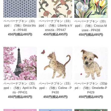
ペーパーナプキン（33）
ペーパーナプキン（33）
ペーパーナプキン（33）
ppd：（5枚）Ginza blu
ppd：（5枚）Liberty a V
ppd：（5枚）Crocus M
e - PP448
enezia - PP447
usee - PP438
450円(税込495円)
450円(税込495円)
450円(税込495円)
ペーパーナプキン（33）
ペーパーナプキン（33）
ペーパーナプキン（33)p
ppd：（5枚）April in Pa
ppd：（5枚）Celine - P
pd：（5枚）Omelette-P
ris - PP431
P430
P429
450円(税込495円)
450円(税込495円)
450円(税込495円)