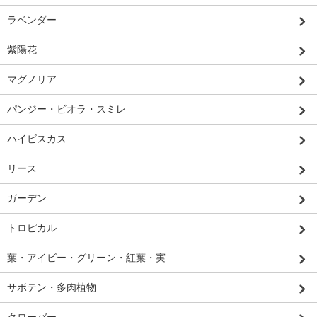
ラベンダー
紫陽花
マグノリア
パンジー・ビオラ・スミレ
ハイビスカス
リース
ガーデン
トロピカル
葉・アイビー・グリーン・紅葉・実
サボテン・多肉植物