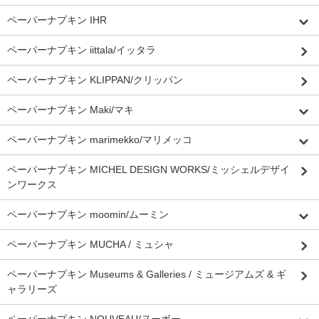
ペーパーナプキン IHR
ペーパーナプキン iittala/イッタラ
ペーパーナプキン KLIPPAN/クリッパン
ペーパーナプキン Maki/マキ
ペーパーナプキン marimekko/マリメッコ
ペーパーナプキン MICHEL DESIGN WORKS/ミッシェルデザイ
ンワークス
ペーパーナプキン moomin/ムーミン
ペーパーナプキン MUCHA / ミュシャ
ペーパーナプキン Museums & Galleries / ミュージアムズ & ギ
ャラリーズ