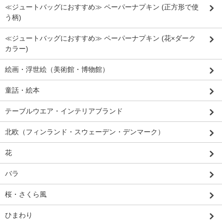
≪ジュートバッグにおすすめ≫ ペーパーナプキン (正方形で使
う柄)
≪ジュートバッグにおすすめ≫ ペーパーナプキン (花×ダーク
カラー)
絵画・浮世絵（美術館・博物館）
童話・絵本
テーブルウエア・インテリアブランド
北欧（フィンランド・スウェーデン・デンマーク）
花
バラ
桜・さくら風
ひまわり