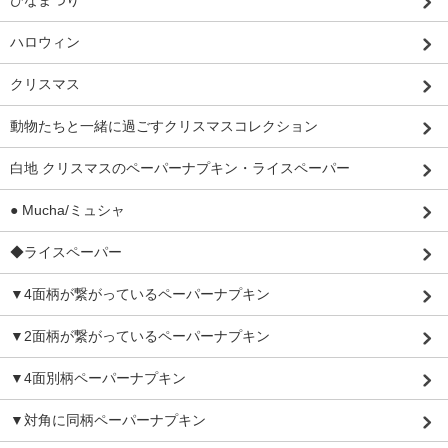
ひなまつり
ハロウィン
クリスマス
動物たちと一緒に過ごすクリスマスコレクション
白地 クリスマスのペーパーナプキン・ライスペーパー
● Mucha/ミュシャ
◆ライスペーパー
▼4面柄が繋がっているペーパーナプキン
▼2面柄が繋がっているペーパーナプキン
▼4面別柄ペーパーナプキン
▼対角に同柄ペーパーナプキン