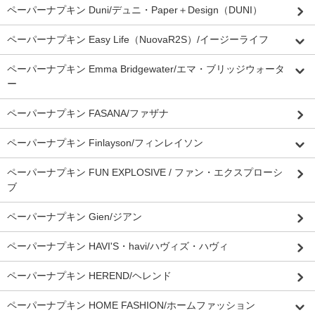
ペーパーナプキン Duni/デュニ・Paper＋Design（DUNI）
ペーパーナプキン Easy Life（NuovaR2S）/イージーライフ
ペーパーナプキン Emma Bridgewater/エマ・ブリッジウォータ
ー
ペーパーナプキン FASANA/ファザナ
ペーパーナプキン Finlayson/フィンレイソン
ペーパーナプキン FUN EXPLOSIVE / ファン・エクスプローシ
ブ
ペーパーナプキン Gien/ジアン
ペーパーナプキン HAVI'S・havi/ハヴィズ・ハヴィ
ペーパーナプキン HEREND/ヘレンド
ペーパーナプキン HOME FASHION/ホームファッション