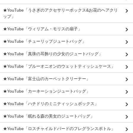
★YouTube「うさぎのアクセサリーボックス&お花のヘアクリ
ップ」
★YouTube「ウィリアム・モリスの扇子」
★YouTube「チューリップジュートバッグ」
★YouTube「真珠の耳飾りの少女のジュートバッグ」
★YouTube「ブルーオニオンのウェットティッシュケース」
★YouTube「富士山のカーペットクリーナー」
★YouTube「カーネーションジュートバッグ」
★YouTube「ハチドリのミニティッシュボックス」
★YouTube「眠れる森の美女のジュートバッグ」
★YouTube「ロスチャイルドバードのフレグランスボトル」