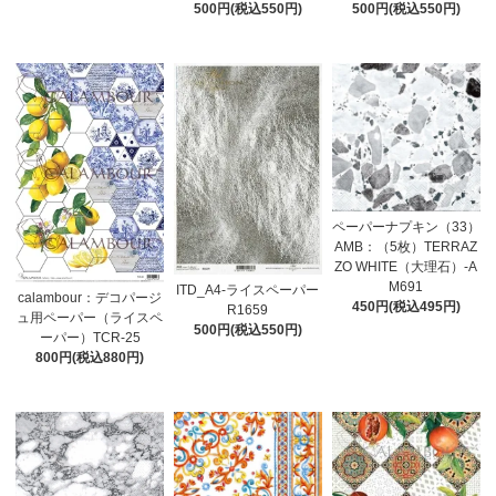
500円(税込550円)
500円(税込550円)
ペーパーナプキン（33）
AMB：（5枚）TERRAZ
ZO WHITE（大理石）-A
M691
ITD_A4-ライスペーパー
calambour：デコパージ
450円(税込495円)
R1659
ュ用ペーパー（ライスペ
500円(税込550円)
ーパー）TCR-25
800円(税込880円)