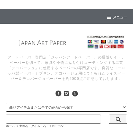
メニュー
アートペーパー専門店「ジャパンアートペーパー」の通販サイト。
ペーパーを切って、家具や小物に貼り付けコーティングする工芸
「デコパージュ」に使用するペーパーの専門店です。良質なヨーロ
ッパ製ペーパーナプキン、デコパージュ用につくられたライスペー
パー＆デコパージュペーパーを約2000点ご用意しております。
ホーム
>
大理石・タイル・石・モロッカン