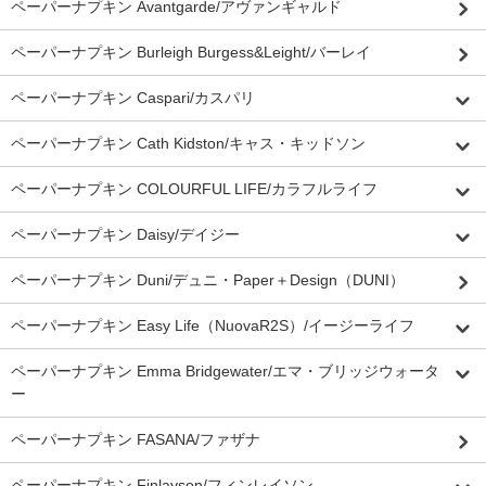
ペーパーナプキン Avantgarde/アヴァンギャルド
ペーパーナプキン Burleigh Burgess&Leight/バーレイ
ペーパーナプキン Caspari/カスパリ
ペーパーナプキン Cath Kidston/キャス・キッドソン
ペーパーナプキン COLOURFUL LIFE/カラフルライフ
ペーパーナプキン Daisy/デイジー
ペーパーナプキン Duni/デュニ・Paper＋Design（DUNI）
ペーパーナプキン Easy Life（NuovaR2S）/イージーライフ
ペーパーナプキン Emma Bridgewater/エマ・ブリッジウォータ
ー
ペーパーナプキン FASANA/ファザナ
ペーパーナプキン Finlayson/フィンレイソン