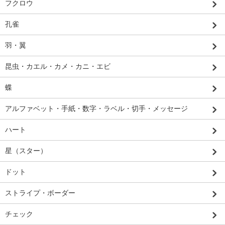
フクロウ
孔雀
羽・翼
昆虫・カエル・カメ・カニ・エビ
蝶
アルファベット・手紙・数字・ラベル・切手・メッセージ
ハート
星（スター）
ドット
ストライプ・ボーダー
チェック