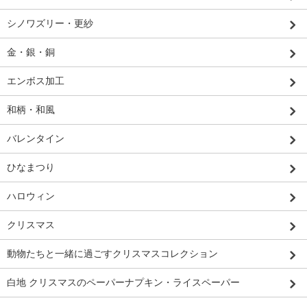
シノワズリー・更紗
金・銀・銅
エンボス加工
和柄・和風
バレンタイン
ひなまつり
ハロウィン
クリスマス
動物たちと一緒に過ごすクリスマスコレクション
白地 クリスマスのペーパーナプキン・ライスペーパー