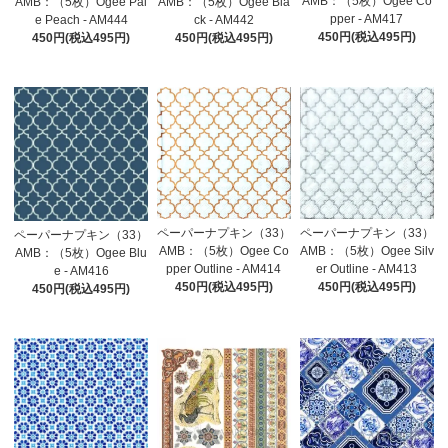
AMB：（5枚）Ogee Co
AMB：（5枚）Ogee Pal
AMB：（5枚）Ogee Bla
pper - AM417
e Peach - AM444
ck - AM442
450円(税込495円)
450円(税込495円)
450円(税込495円)
ペーパーナプキン（33）
ペーパーナプキン（33）
ペーパーナプキン（33）
AMB：（5枚）Ogee Silv
AMB：（5枚）Ogee Co
AMB：（5枚）Ogee Blu
er Outline - AM413
pper Outline - AM414
e - AM416
450円(税込495円)
450円(税込495円)
450円(税込495円)