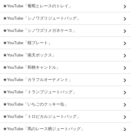
★YouTube「葡萄とレースのトレイ」
★YouTube「シノワズリジュートバッグ」
★YouTube「シノワズリメガネケース」
★YouTube「桜プレート」
★YouTube「南天ボックス」
★YouTube「和柄キャンドル」
★YouTube「カラフルオーナメント」
★YouTube「トランプジュートバッグ」
★YouTube「いちごのクッキー缶」
★YouTube「トロピカルジュートバッグ」
★YouTube「馬のレース柄ジュートバッグ」