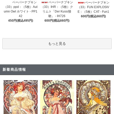
ペーパーナプキン
ペーパーナプキン
ペーパーナプキン
（33）IHR：（5枚）ク
（33）ppd：（5枚）Aut
（33）FUN EXPLOSIV
リムト「Der Kuss/接
umn Owl ホワイト - PP1
E：（5枚）CAT - Fun1
吻」 - IH726
42
600円(税込660円)
600円(税込660円)
450円(税込495円)
もっと見る
新着商品情報