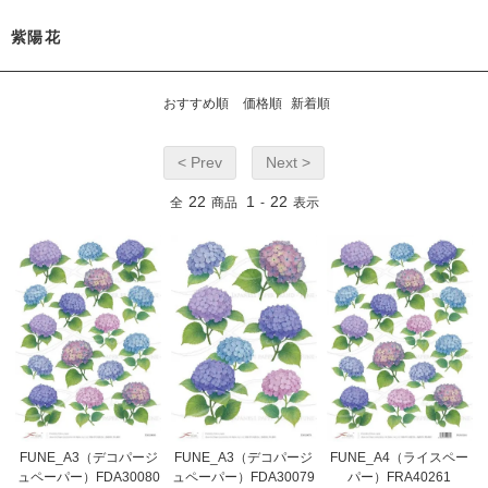
紫陽花
おすすめ順
価格順
新着順
< Prev
Next >
22
1
22
全
商品
-
表示
FUNE_A3（デコパージ
FUNE_A3（デコパージ
FUNE_A4（ライスペー
ュペーパー）FDA30080
ュペーパー）FDA30079
パー）FRA40261