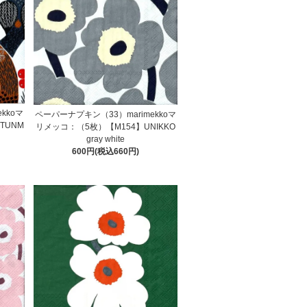
kkoマ
ペーパーナプキン（33）marimekkoマ
TUNM
リメッコ：（5枚）【M154】UNIKKO
gray white
600円(税込660円)