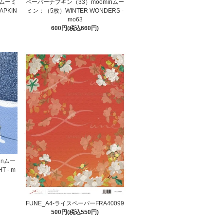
nムーミ
ペーパーナプキン（33）moominムー
APKIN
ミン：（5枚）WINTER WONDERS -
mo63
600円(税込660円)
inムー
 - m
FUNE_A4-ライスペーパーFRA40099
500円(税込550円)