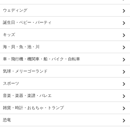
ウェディング
誕生日・ベビー・パーティ
キッズ
海・貝・魚・池・川
車・飛行機・機関車・船・バイク・自転車
気球・メリーゴーランド
スポーツ
音楽・楽器・楽譜・バレエ
雑貨・時計・おもちゃ・トランプ
恐竜