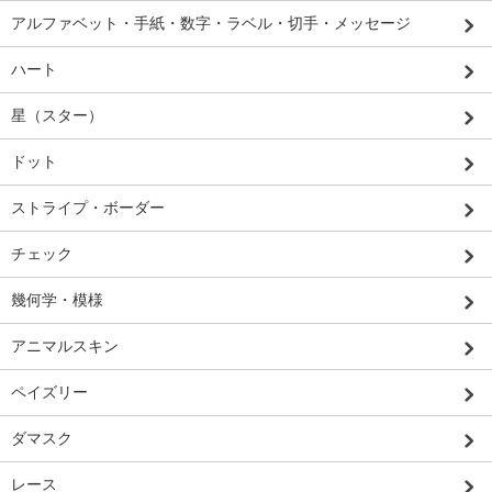
アルファベット・手紙・数字・ラベル・切手・メッセージ
ハート
星（スター）
ドット
ストライプ・ボーダー
チェック
幾何学・模様
アニマルスキン
ペイズリー
ダマスク
レース