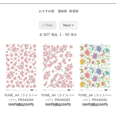
おすすめ順
価格順
新着順
< Prev
Next >
827
1
50
全
商品
-
表示
FUNE_A4（ライスペー
FUNE_A4（ライスペー
FUNE_A4（ライスペー
パー）FRA40284
パー）FRA40283
パー）FRA40282
500円(税込550円)
500円(税込550円)
500円(税込550円)