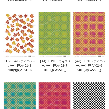
FUNE_A4（ライスペー
【A4】FUNE（ライスペ
【A4】FUNE（ライスペ
パー）FRA40248
ーパー）FRA40247
ーパー）FRA40246
500円(税込550円)
500円(税込550円)
500円(税込550円)