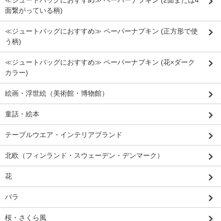
≪ジュートバッグにおすすめ≫ ペーパーナプキン (2面または4
面繋がっている柄)
≪ジュートバッグにおすすめ≫ ペーパーナプキン (正方形で使
う柄)
≪ジュートバッグにおすすめ≫ ペーパーナプキン (花×ダーク
カラー)
絵画・浮世絵（美術館・博物館）
童話・絵本
テーブルウエア・インテリアブランド
北欧（フィンランド・スウェーデン・デンマーク）
花
バラ
桜・さくら風