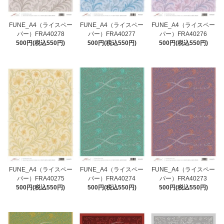
FUNE_A4（ライスペー
FUNE_A4（ライスペー
FUNE_A4（ライスペー
パー）FRA40278
パー）FRA40277
パー）FRA40276
500円(税込550円)
500円(税込550円)
500円(税込550円)
FUNE_A4（ライスペー
FUNE_A4（ライスペー
FUNE_A4（ライスペー
パー）FRA40275
パー）FRA40274
パー）FRA40273
500円(税込550円)
500円(税込550円)
500円(税込550円)