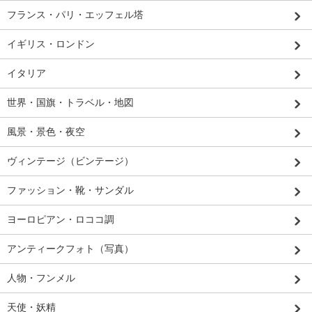
フランス・パリ・エッフェル塔
イギリス・ロンドン
イタリア
世界・国旗・トラベル・地図
風景・景色・夜空
ヴィンテージ（ビンテージ）
ファッション・靴・サンダル
ヨーロピアン・ロココ調
アンティークフォト（写真）
人物・フンメル
天使・妖精