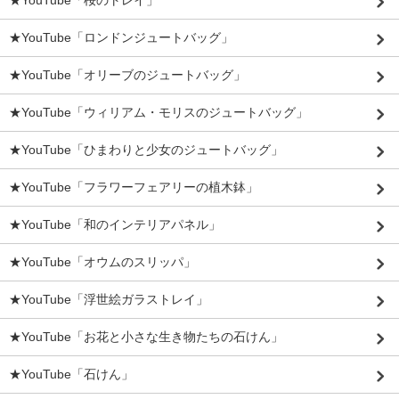
★YouTube「桜のトレイ」
★YouTube「ロンドンジュートバッグ」
★YouTube「オリーブのジュートバッグ」
★YouTube「ウィリアム・モリスのジュートバッグ」
★YouTube「ひまわりと少女のジュートバッグ」
★YouTube「フラワーフェアリーの植木鉢」
★YouTube「和のインテリアパネル」
★YouTube「オウムのスリッパ」
★YouTube「浮世絵ガラストレイ」
★YouTube「お花と小さな生き物たちの石けん」
★YouTube「石けん」