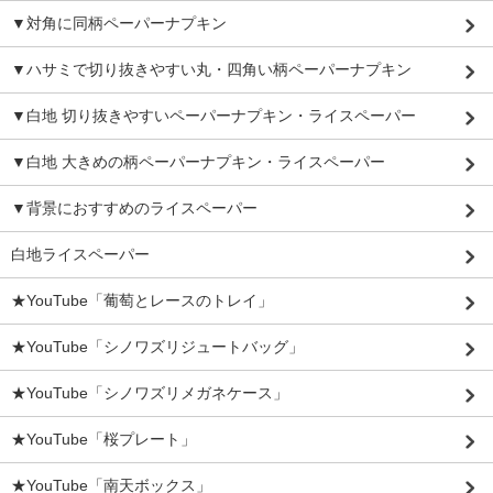
▼対角に同柄ペーパーナプキン
▼ハサミで切り抜きやすい丸・四角い柄ペーパーナプキン
▼白地 切り抜きやすいペーパーナプキン・ライスペーパー
▼白地 大きめの柄ペーパーナプキン・ライスペーパー
▼背景におすすめのライスペーパー
白地ライスペーパー
★YouTube「葡萄とレースのトレイ」
★YouTube「シノワズリジュートバッグ」
★YouTube「シノワズリメガネケース」
★YouTube「桜プレート」
★YouTube「南天ボックス」