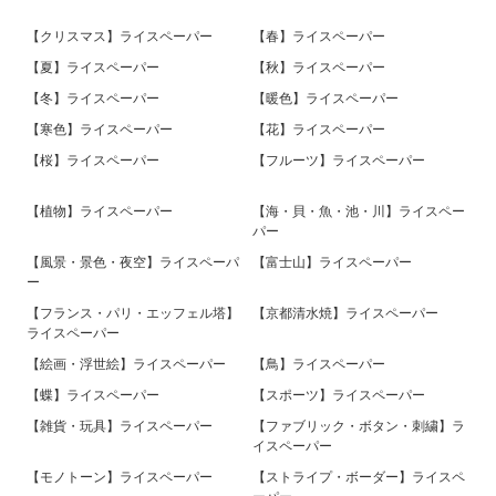
【クリスマス】ライスペーパー
【春】ライスペーパー
【夏】ライスペーパー
【秋】ライスペーパー
【冬】ライスペーパー
【暖色】ライスペーパー
【寒色】ライスペーパー
【花】ライスペーパー
【桜】ライスペーパー
【フルーツ】ライスペーパー
【植物】ライスペーパー
【海・貝・魚・池・川】ライスペー
パー
【風景・景色・夜空】ライスペーパ
【富士山】ライスペーパー
ー
【フランス・パリ・エッフェル塔】
【京都清水焼】ライスペーパー
ライスペーパー
【絵画・浮世絵】ライスペーパー
【鳥】ライスペーパー
【蝶】ライスペーパー
【スポーツ】ライスペーパー
【雑貨・玩具】ライスペーパー
【ファブリック・ボタン・刺繍】ラ
イスペーパー
【モノトーン】ライスペーパー
【ストライプ・ボーダー】ライスペ