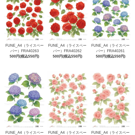
FUNE_A4（ライスペー
FUNE_A4（ライスペー
FUNE_A4（ライスペー
パー）FRA40263
パー）FRA40262
パー）FRA40261
500円(税込550円)
500円(税込550円)
500円(税込550円)
FUNE_A4（ライスペー
FUNE_A4（ライスペー
FUNE_A4（ライスペー