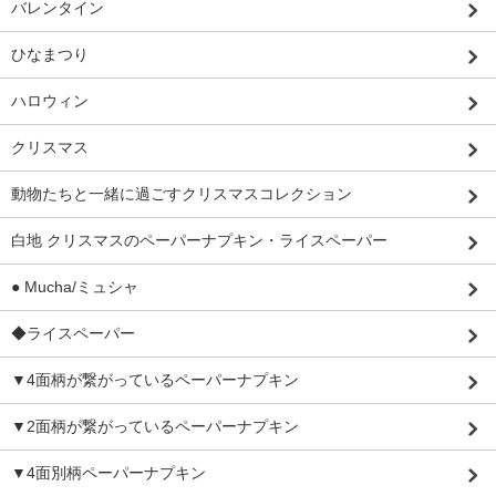
バレンタイン
ひなまつり
ハロウィン
クリスマス
動物たちと一緒に過ごすクリスマスコレクション
白地 クリスマスのペーパーナプキン・ライスペーパー
● Mucha/ミュシャ
◆ライスペーパー
▼4面柄が繋がっているペーパーナプキン
▼2面柄が繋がっているペーパーナプキン
▼4面別柄ペーパーナプキン