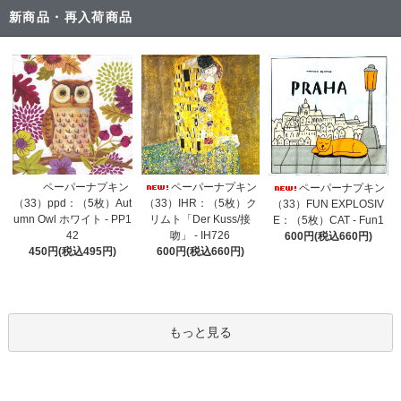
新商品・再入荷商品
ペーパーナプキン
ペーパーナプキン
ペーパーナプキン
（33）IHR：（5枚）ク
（33）ppd：（5枚）Aut
（33）FUN EXPLOSIV
リムト「Der Kuss/接
umn Owl ホワイト - PP1
E：（5枚）CAT - Fun1
吻」 - IH726
42
600円(税込660円)
600円(税込660円)
450円(税込495円)
もっと見る