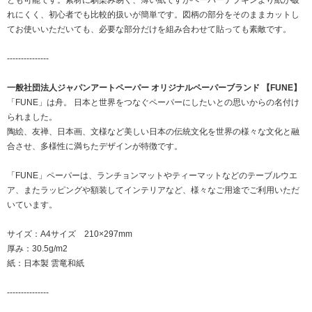
とも可能です。素材に馴染み易く、薄い紙ですがペーパーナプキンより紙が破
れにくく、初心者でも比較的扱いが簡単です。図柄の部分をそのままカットし
てお使いいただいても、必要な部分だけを組み合わせて貼っても素敵です。
---------------
一般社団法人ジャパンアートペーパー オリジナルペーパーブランド 【FUNE】
「FUNE」は舟。 日本と世界をつなぐペーパーにしたいとの思いからの名付け
られました。
陶絵、友禅、日本画、文様など美しい日本の伝統文化を世界の様々な文化と融
合させ、多様性に満ちたデザインが特徴です。
「FUNE」ペーパーは、ランチョンマットやティーマットなどのテーブルウエ
ア、またラッピングや額装してインテリアなど、様々なご用途でご利用いただ
いています。
サイズ：A4サイズ 210×297mm
厚み：30.5g/m2
紙：日本製 雲竜和紙
---------------