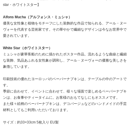
star・ホワイトスター】
Alfons Mucha（アルフォンス・ミュシャ）
優美な女性像と植物をモチーフにした装飾的な作品で知られる、アール・ヌー
ヴォーを代表する芸術家です。その華やかで繊細なデザインは今なお世界中で
愛されています。
White Star（ホワイトスター）
ミュシャが豪華客船のために描かれたポスター作品。流れるような曲線と繊細
な装飾、気品あふれる女性象が調和し、アール・ヌーヴォーの優雅な美しさを
象徴しています。
印刷技術の優れたヨーロッパのペーパーナプキンは、テーブルの中のアートで
す。
季節に合わせて、イベントに合わせて、様々な場面で楽しめるペーパーナプキ
ンは、お食事やティータイムに。お客様のおもてなしにもオススメです。
また様々絵柄のペーパーナプキンは、デコパージュなどのハンドメイドの手芸
材料としてもご利用いただいております。
サイズ：約33×33cm 5枚入り EU製