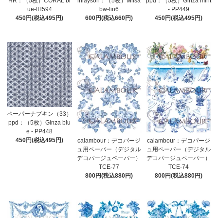
HR：（5枚）CORAL bl
inlayson：（5枚）Miisa
ppd：（5枚）Ginza mint
ue-IH594
bw-fin6
- PP449
450円(税込495円)
600円(税込660円)
450円(税込495円)
ペーパーナプキン（33）
ppd：（5枚）Ginza blu
e - PP448
450円(税込495円)
calambour：デコパージ
calambour：デコパージ
ュ用ペーパー（デジタル
ュ用ペーパー（デジタル
デコパージュペーパー）
デコパージュペーパー）
TCE-77
TCE-74
800円(税込880円)
800円(税込880円)