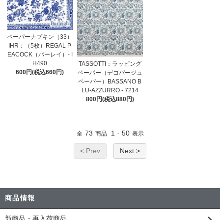
ペーパーナプキン（33）
IHR：（5枚）REGAL P
EACOCK（バーレイ）- I
H490
TASSOTTI：ラッピング
600円(税込660円)
ペーパー（デコパージュ
ペーパー）BASSANO B
LU-AZZURRO - 7214
800円(税込880円)
73
1
50
全
商品
-
表示
< Prev
Next >
商品情報
新商品・再入荷商品