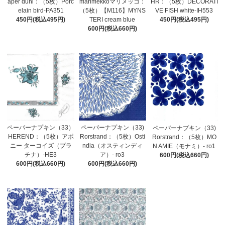
aper duni：（5枚）Porc
marimekkoマリメッコ：
HR：（5枚）DECORATI
elain bird-PA351
（5枚）【M116】MYNS
VE FISH white-IH553
450円(税込495円)
TERI cream blue
450円(税込495円)
600円(税込660円)
ペーパーナプキン（33)
ペーパーナプキン（33）
ペーパーナプキン（33)
Rorstrand：（5枚）Osti
HEREND：（5枚）アポ
Rorstrand：（5枚）MO
ndia（オスティンディ
ニー ターコイズ（プラ
N AMIE（モナミ）- ro1
ア）- ro3
チナ）-HE3
600円(税込660円)
600円(税込660円)
600円(税込660円)