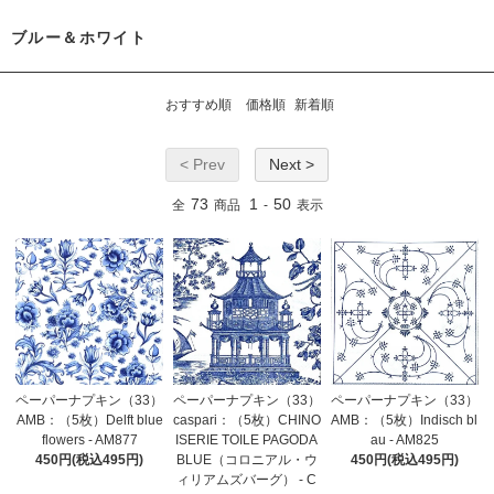
ブルー＆ホワイト
おすすめ順
価格順
新着順
< Prev
Next >
73
1
50
全
商品
-
表示
ペーパーナプキン（33）
ペーパーナプキン（33）
ペーパーナプキン（33）
AMB：（5枚）Delft blue
caspari：（5枚）CHINO
AMB：（5枚）Indisch bl
flowers - AM877
ISERIE TOILE PAGODA
au - AM825
450円(税込495円)
BLUE（コロニアル・ウ
450円(税込495円)
ィリアムズバーグ） - C