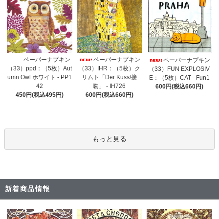
ペーパーナプキン
ペーパーナプキン
ペーパーナプキン
（33）IHR：（5枚）ク
（33）ppd：（5枚）Aut
（33）FUN EXPLOSIV
リムト「Der Kuss/接
umn Owl ホワイト - PP1
E：（5枚）CAT - Fun1
吻」 - IH726
42
600円(税込660円)
600円(税込660円)
450円(税込495円)
もっと見る
新着商品情報