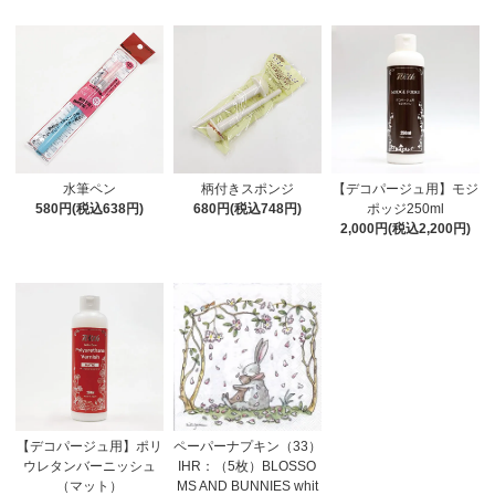
水筆ペン
柄付きスポンジ
【デコパージュ用】モジ
580円(税込638円)
680円(税込748円)
ポッジ250ml
2,000円(税込2,200円)
【デコパージュ用】ポリ
ペーパーナプキン（33）
ウレタンバーニッシュ
IHR：（5枚）BLOSSO
（マット）
MS AND BUNNIES whit