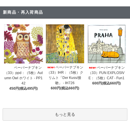
新商品・再入荷商品
ペーパーナプキン
ペーパーナプキン
ペーパーナプキン
（33）IHR：（5枚）ク
（33）ppd：（5枚）Aut
（33）FUN EXPLOSIV
リムト「Der Kuss/接
umn Owl ホワイト - PP1
E：（5枚）CAT - Fun1
吻」 - IH726
42
600円(税込660円)
600円(税込660円)
450円(税込495円)
もっと見る