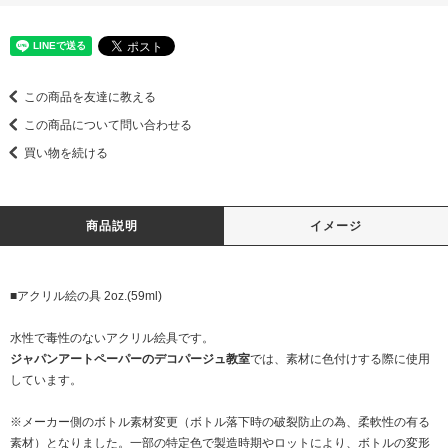
この商品を友達に教える
この商品について問い合わせる
買い物を続ける
商品説明
イメージ
■アクリル絵の具 2oz.(59ml)
水性で毒性のないアクリル絵具です。
ジャパンアートペーパーのデコパージュ教室
では、素材に色付けする際に使用
しています。
※メーカー側のボトル素材変更（ボトル落下時の破裂防止の為、柔軟性の有る
素材）となりました。一部の特定色で製造時期やロットにより、ボトルの変形