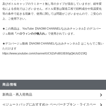
及びボトルキャップのラミネート無し等のタイプが混在していますが、経年変
化による劣化ではございません。ボトル変形は製造工程で顔料成分や気温変化
等の条件で起きる現象で、使用に関しては問題がございませんので、ご安心の
上、ご使用下さい。
★この商品は、YouTube【NAOMI CHANNEL/なおみチャンネル】のデコパー
ジュ動画
「ハロウィンの小物入れ」
で使用されています。
★デコパージュ動画【NAOMI CHANNEL/なおみチャンネル】はこちらでご覧い
ただけます
https://www.youtube.com/channel/UC6ZsFoBG3E60gQkUlzD15fQ
商品情報
新商品・再入荷商品
≪ジュートバッグにおすすめ≫ ペーパーナプキン・ライスペー