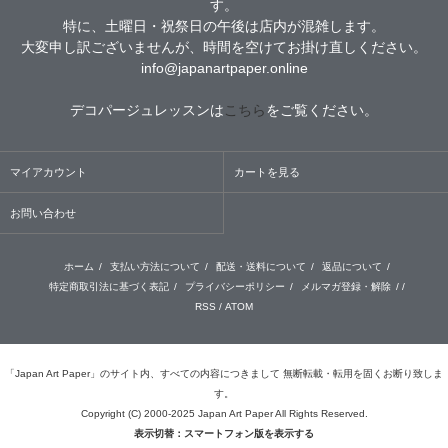
す。
特に、土曜日・祝祭日の午後は店内が混雑します。
大変申し訳ございませんが、時間を空けてお掛け直しください。
info@japanartpaper.online
デコパージュレッスンは
こちら
をご覧ください。
マイアカウント
カートを見る
お問い合わせ
ホーム
/
支払い方法について
/
配送・送料について
/
返品について
/
特定商取引法に基づく表記
/
プライバシーポリシー
/
メルマガ登録・解除
/ /
RSS
/
ATOM
「Japan Art Paper」のサイト内、すべての内容につきまして 無断転載・転用を固くお断り致しま
す。
Copyright (C) 2000-2025 Japan Art Paper All Rights Reserved.
表示切替：スマートフォン版を表示する