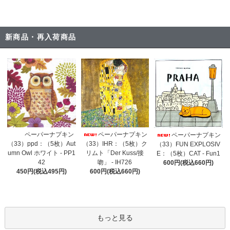
新商品・再入荷商品
ペーパーナプキン
ペーパーナプキン
ペーパーナプキン
（33）IHR：（5枚）ク
（33）ppd：（5枚）Aut
（33）FUN EXPLOSIV
リムト「Der Kuss/接
umn Owl ホワイト - PP1
E：（5枚）CAT - Fun1
吻」 - IH726
42
600円(税込660円)
600円(税込660円)
450円(税込495円)
もっと見る