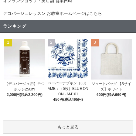
オンランショップ・実店舗 営業日時
デコパージュレッスン お教室ホームページはこちら
ランキング
1
2
3
ペーパーナプキン（33）
【デコパージュ用】モジ
ジュートバッグ 【Sサイ
AMB：（5枚）BLUE ON
ポッジ250ml
ズ】ホワイト
ION - AM101
2,000円(税込2,200円)
600円(税込660円)
450円(税込495円)
もっと見る