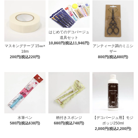
はじめてのデコパージュ
道具セット
10,860円(税込11,946円)
マスキングテープ 15㎜×
アンティーク調のミニシ
18m
ザー
200円(税込220円)
800円(税込880円)
水筆ペン
柄付きスポンジ
【デコパージュ用】モジ
580円(税込638円)
680円(税込748円)
ポッジ250ml
2,000円(税込2,200円)