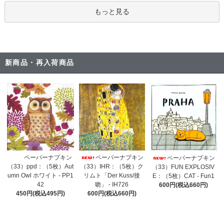
もっと見る
新商品・再入荷商品
ペーパーナプキン
ペーパーナプキン
ペーパーナプキン
（33）IHR：（5枚）ク
（33）ppd：（5枚）Aut
（33）FUN EXPLOSIV
リムト「Der Kuss/接
umn Owl ホワイト - PP1
E：（5枚）CAT - Fun1
吻」 - IH726
42
600円(税込660円)
600円(税込660円)
450円(税込495円)