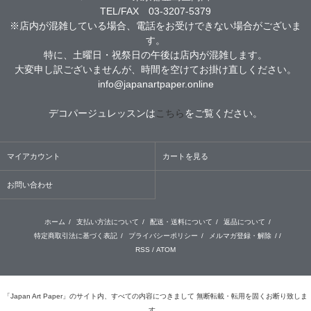
TEL/FAX 03-3207-5379
※店内が混雑している場合、電話をお受けできない場合がございま
す。
特に、土曜日・祝祭日の午後は店内が混雑します。
大変申し訳ございませんが、時間を空けてお掛け直しください。
info@japanartpaper.online
デコパージュレッスンは
こちら
をご覧ください。
マイアカウント
カートを見る
お問い合わせ
ホーム
/
支払い方法について
/
配送・送料について
/
返品について
/
特定商取引法に基づく表記
/
プライバシーポリシー
/
メルマガ登録・解除
/ /
RSS
/
ATOM
「Japan Art Paper」のサイト内、すべての内容につきまして 無断転載・転用を固くお断り致しま
す。