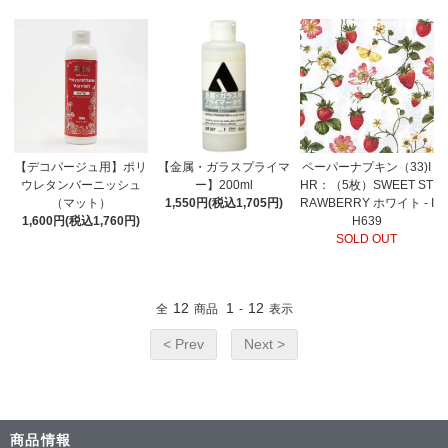
【デコパージュ用】ポリ
【金属・ガラスプライマ
ペーパーナプキン（33)I
ウレタンバーニッシュ
ー】200ml
HR：（5枚）SWEET ST
（マット）
1,550円(税込1,705円)
RAWBERRY ホワイト - I
1,600円(税込1,760円)
H639
SOLD OUT
12
1
12
全
商品
-
表示
< Prev
Next >
商品情報