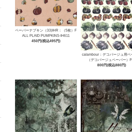
ペーパーナプキン（33)IHR：（5枚）F
ALL PLAID PUMPKINS-IH611
450円(税込495円)
calambour：デコパージュ用
（デコパージュペーパー）F
800円(税込880円)