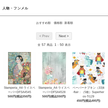
人物・フンメル
おすすめ順
価格順
新着順
< Prev
Next >
57
1
50
全
商品
-
表示
Stamperia_A4-ライスペ
Stamperia_A4-ライスペ
ペーパーナプキン（33)ti
ーパーDFSA4545
ーパーDFSA4528
-flair：（5枚）Superher
500円(税込550円)
500円(税込550円)
os-Ti129
450円(税込495円)