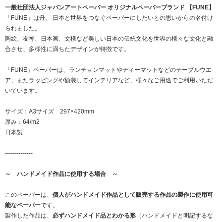
一般社団法人ジャパンアートペーパー オリジナルペーパーブランド 【FUNE】
「FUNE」は舟。 日本と世界をつなぐペーパーにしたいとの思いからの名付け
られました。
陶絵、友禅、日本画、文様など美しい日本の伝統文化を世界の様々な文化と融
合させ、多様性に満ちたデザインが特徴です。
「FUNE」ペーパーは、ランチョンマットやティーマットなどのテーブルウエ
ア、またラッピングや額装してインテリアなど、様々なご用途でご利用いただ
いています。
サイズ：A3サイズ 297×420mm
厚み：64/m2
日本製
--------------
～ ハンドメイド作品に使用する場合 ～
このペーパーは、
個人がハンドメイド作品として販売する作品の製作に使用可
能なペーパー
です。
製作した作品は、
必ずハンドメイド品とわかる形
（ハンドメイドと明記するな