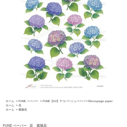
ホーム
>
FUNE ペーパー
>
FUNE【A3】デコパージュペーパー/Decoupage paper
ホーム
>
花
ホーム
>
紫陽花
FUNE ペーパー
花
紫陽花