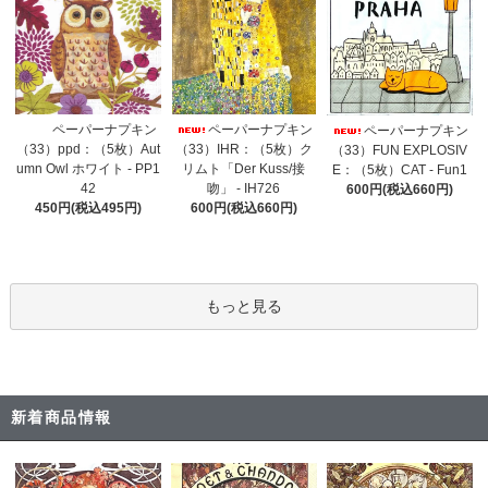
ペーパーナプキン
ペーパーナプキン
ペーパーナプキン
（33）IHR：（5枚）ク
（33）ppd：（5枚）Aut
（33）FUN EXPLOSIV
リムト「Der Kuss/接
umn Owl ホワイト - PP1
E：（5枚）CAT - Fun1
吻」 - IH726
42
600円(税込660円)
600円(税込660円)
450円(税込495円)
もっと見る
新着商品情報