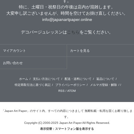
す。
特に、土曜日・祝祭日の午後は店内が混雑します。
大変申し訳ございませんが、時間を空けてお掛け直しください。
info@japanartpaper.online
デコパージュレッスンは
こちら
をご覧ください。
マイアカウント
カートを見る
お問い合わせ
ホーム
/
支払い方法について
/
配送・送料について
/
返品について
/
特定商取引法に基づく表記
/
プライバシーポリシー
/
メルマガ登録・解除
/ /
RSS
/
ATOM
「Japan Art Paper」のサイト内、すべての内容につきまして 無断転載・転用を固くお断り致しま
す。
Copyright (C) 2000-2025 Japan Art Paper All Rights Reserved.
表示切替：スマートフォン版を表示する