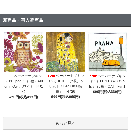
新商品・再入荷商品
ペーパーナプキン
ペーパーナプキン
ペーパーナプキン
（33）IHR：（5枚）ク
（33）ppd：（5枚）Aut
（33）FUN EXPLOSIV
リムト「Der Kuss/接
umn Owl ホワイト - PP1
E：（5枚）CAT - Fun1
吻」 - IH726
42
600円(税込660円)
600円(税込660円)
450円(税込495円)
もっと見る