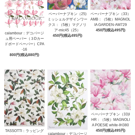
ペーパーナプキン（25)
ペーパーナプキン（33）
ミッシェルデザインワー
AMB：（5枚）MAGNOL
クス：（5枚）マグノリ
IA GARDEN-AM729
ア-mic45（25）
450円(税込495円)
calambour：デコパージ
450円(税込495円)
ュ用ペーパー（３Dカー
ドボードペーパー）CPA
-16
800円(税込880円)
ペーパーナプキン（33)I
HR：（5枚）MAGNOLI
A POESIE white-IH380
450円(税込495円)
TASSOTTI：ラッピング
calambour：デコパージ