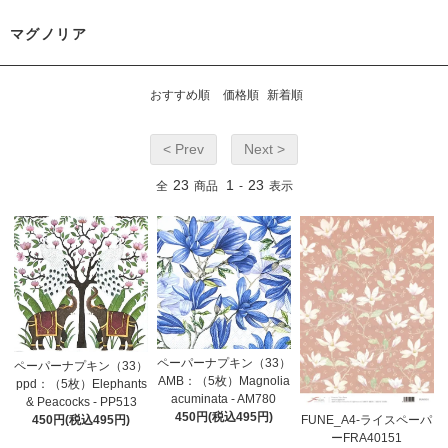
マグノリア
おすすめ順
価格順
新着順
< Prev
Next >
23
1
23
全
商品
-
表示
ペーパーナプキン（33）
ペーパーナプキン（33）
AMB：（5枚）Magnolia
ppd：（5枚）Elephants
acuminata - AM780
& Peacocks - PP513
450円(税込495円)
450円(税込495円)
FUNE_A4-ライスペーパ
ーFRA40151