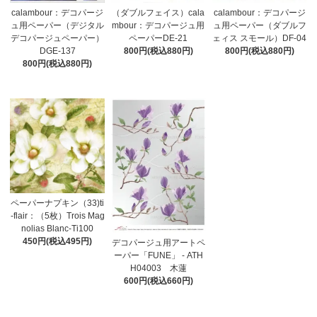
calambour：デコパージ
（ダブルフェイス）cala
calambour：デコパージ
ュ用ペーパー（デジタル
mbour：デコパージュ用
ュ用ペーパー（ダブルフ
デコパージュペーパー）
ペーパーDE-21
ェィス スモール）DF-04
DGE-137
800円(税込880円)
800円(税込880円)
800円(税込880円)
ペーパーナプキン（33)ti
-flair：（5枚）Trois Mag
nolias Blanc-Ti100
450円(税込495円)
デコパージュ用アートペ
ーパー「FUNE」 - ATH
H04003 木蓮
600円(税込660円)