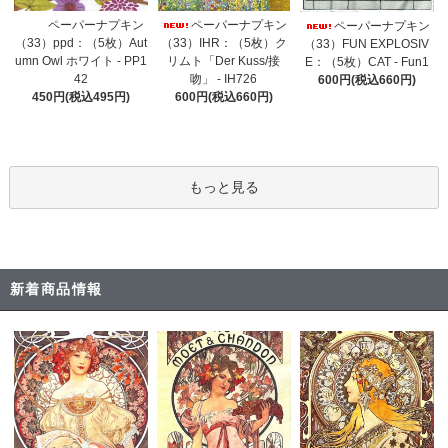
ペーパーナプキン
ペーパーナプキン
ペーパーナプキン
（33）IHR：（5枚）ク
（33）ppd：（5枚）Aut
（33）FUN EXPLOSIV
リムト「Der Kuss/接
umn Owl ホワイト - PP1
E：（5枚）CAT - Fun1
吻」 - IH726
42
600円(税込660円)
600円(税込660円)
450円(税込495円)
もっと見る
新着商品情報