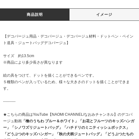
商品説明
イメージ
【デコパージュ用品・デコパージュ・デコパージュ材料・ドットペン・ペイン
ト道具・ジュートバッグデコパージュ】
サイズ 約13.5cm
※商品により多少長さが異なります
絵の具をつけて、ドットを描くことができるペンです。
５種類のペンが入っているため、様々な大きさのドットを描くことができま
す。
----------
★こちらの商品はYouTube【NAOMI CHANNEL/なおみチャンネル】のデコパ
ージュ動画
「檜のうちわ ブルー＆ホワイト」
「お花とフルーツのキッズハンガ
ー」
「シノワズリジュートバッグ」
「ハチドリのミニティッシュボックス」
「どうぶつのキッズハンガー」
「秋の犬柄ジュートバッグ」
「どうぶつたちの