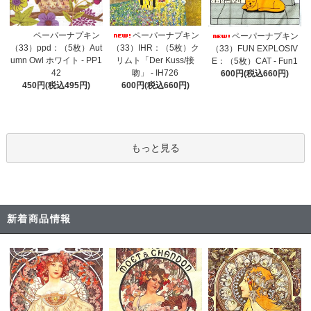
ペーパーナプキン
ペーパーナプキン
ペーパーナプキン
（33）IHR：（5枚）ク
（33）ppd：（5枚）Aut
（33）FUN EXPLOSIV
リムト「Der Kuss/接
umn Owl ホワイト - PP1
E：（5枚）CAT - Fun1
吻」 - IH726
42
600円(税込660円)
600円(税込660円)
450円(税込495円)
もっと見る
新着商品情報