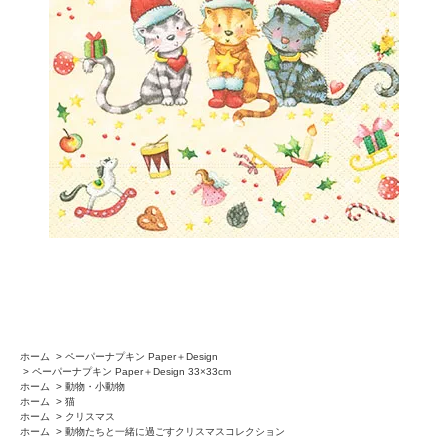
ホーム
>
ペーパーナプキン Paper＋Design
>
ペーパーナプキン Paper＋Design 33×33cm
ホーム
>
動物・小動物
ホーム
>
猫
ホーム
>
クリスマス
ホーム
>
動物たちと一緒に過ごすクリスマスコレクション