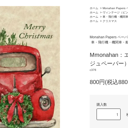
ホーム
>
Monahan Paper
ホーム
>
ヴィンテージ（ビ
ホーム
>
車・飛行機・機関
ホーム
>
クリスマス
Monahan Papers ペー
車・飛行機・機関車・
Mmonaha
ジュペーパー）C
c376
800円(税込880
購入数