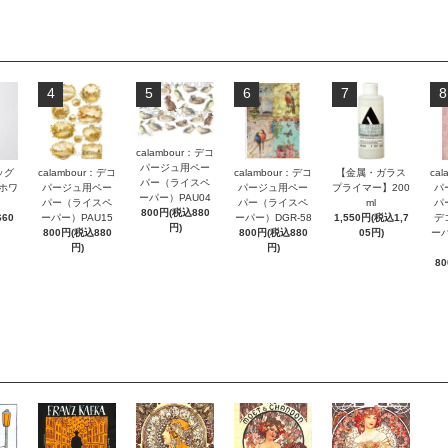
4
5
6
7
8
calambour：デコ
パージュ用ペー
ッグ
calambour：デコ
calambour：デコ
【金属・ガラス
ca
パー（ライスペ
ホワ
パージュ用ペー
パージュ用ペー
プライマー】200
パ
ーパー）PAU04
パー（ライスペ
パー（ライスペ
ml
パ
800円(税込880
60
ーパー）PAU15
ーパー）DGR-58
1,550円(税込1,7
デ
円)
800円(税込880
800円(税込880
05円)
ーパ
円)
円)
8