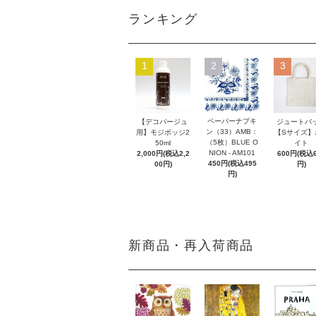
ランキング
1
2
3
ペーパーナプキ
【デコパージュ
ジュートバ
ン（33）AMB：
用】モジポッジ2
【Sサイズ】
（5枚）BLUE O
50ml
イト
NION - AM101
2,000円(税込2,2
600円(税込6
450円(税込495
00円)
円)
円)
新商品・再入荷商品