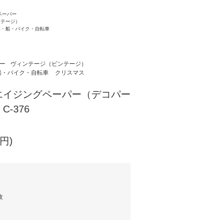
s ペーパー
ンテージ）
車・船・バイク・自転車
パー
ヴィンテージ（ビンテージ）
船・バイク・自転車
クリスマス
n：エイジングペーパー（デコパー
-376
円)
枚