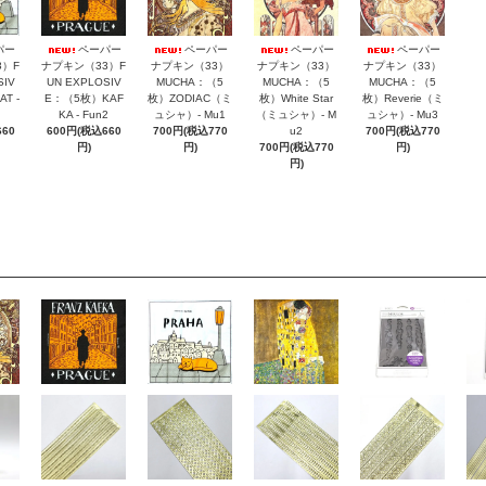
ペーパー
ペーパー
パー
ペーパー
ペーパー
ナプキン（33）
ナプキン（33）
3）F
ナプキン（33）F
ナプキン（33）
MUCHA：（5
MUCHA：（5
SIV
UN EXPLOSIV
MUCHA：（5
枚）ZODIAC（ミ
枚）Reverie（ミ
T -
E：（5枚）KAF
枚）White Star
ュシャ）- Mu1
ュシャ）- Mu3
KA - Fun2
（ミュシャ）- M
700円(税込770
700円(税込770
60
600円(税込660
u2
円)
円)
円)
700円(税込770
円)