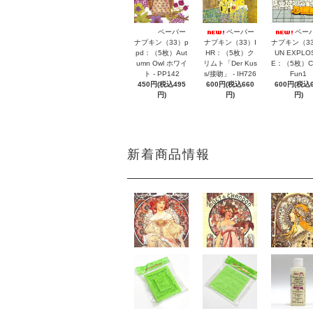
ペーパー
ペーパー
ペー
ナプキン（33）p
ナプキン（33）I
ナプキン（3
pd：（5枚）Aut
HR：（5枚）ク
UN EXPLO
umn Owl ホワイ
リムト「Der Kus
E：（5枚）CA
ト - PP142
s/接吻」 - IH726
Fun1
450円(税込495
600円(税込660
600円(税込6
円)
円)
円)
新着商品情報