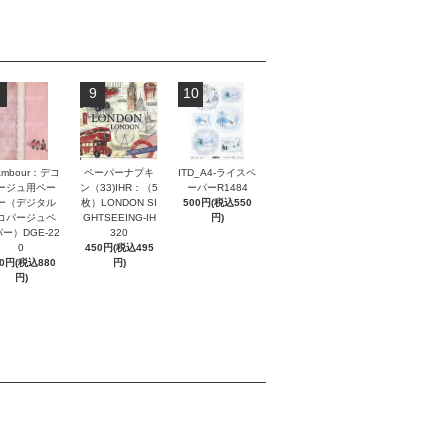
9
10
lambour：デコ
ペーパーナプキ
ITD_A4-ライスペ
ージュ用ペー
ン（33)IHR：（5
ーパーR1484
ー（デジタル
枚）LONDON SI
500円(税込550
コパージュペ
GHTSEEING-IH
円)
ー）DGE-22
320
0
450円(税込495
00円(税込880
円)
円)