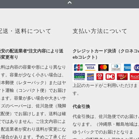
配送・送料について
支払い方法について
最安の配送業者*注文内容により送
クレジットカード決済（クロネコ
料変更有り
ebコレクト）
送料は内容の容量や形により異なり
ます。容量が少なく小さい場合は、
日本郵便（レターパック）またはヤ
上記のカードがご利用いただけま
マト運輸（コンパクト便）でお届け
す。
します。容量が多い場合や大きいサ
イズのペーパーは、佐川急便（飛脚
代金引換
宅配便）でお届けします。送料は確
代金引換は、佐川急便でのお届け
定ではありません。ご注文内容によ
なります。（沖縄県・離島地域は
り配送業者が変わり送料が変更にな
ゆうパックでのお届けとなりま
る場合があります。予めご了承くだ