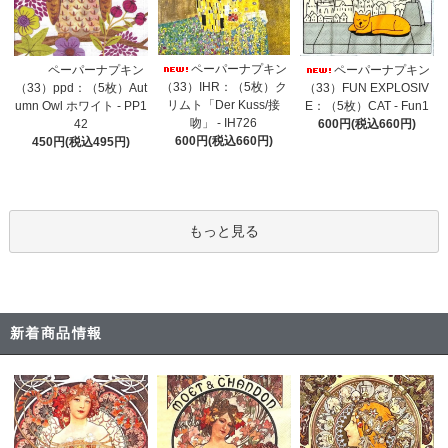
ペーパーナプキン
ペーパーナプキン
ペーパーナプキン
（33）IHR：（5枚）ク
（33）ppd：（5枚）Aut
（33）FUN EXPLOSIV
リムト「Der Kuss/接
umn Owl ホワイト - PP1
E：（5枚）CAT - Fun1
吻」 - IH726
42
600円(税込660円)
600円(税込660円)
450円(税込495円)
もっと見る
新着商品情報