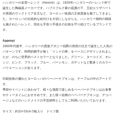
ハンガリーの名窯ヘレンド（Herend）は、1826年ハンガリーのヘレンド村で
誕生した陶磁器メーカーです。ハプスブルク家の庇護の下、王妃エリザベート
や英国のヴィクトリア女王など、ヨーロッパ各国の王侯貴族を魅了してきまし
た。ヨーロッパの伝統的な絵付けを大切にしながらも、ハンガリー独特の模様
も施されたヘレンド。現在も手造り手描きの伝統を守り続けているブランドで
す。
Apponyi
1860年代後半、ハンガリーの貴族アポニー伯爵の突然の注文で誕生した人気の
パターンです。時間的猶予が無く「インドの華」をベースにデザインされまし
たが、のちに世界的ベストセラーとなりました。グリーン、ターコイズ、オレ
ンジ、ピンク、ブラック、ブルー、パーシモン、ガデットなど数多くのカラー
バリエーションがあります。
印刷技術の優れたヨーロッパのペーパーナプキンは、テーブルの中のアートで
す。
季節やイベントに合わせて、様々な場面で楽しめるペーパーナプキンはお食事
やティータイムにおすすめです。また様々絵柄のペーパーナプキンは、デコパ
ージュなどのハンドメイドの手芸材料としてもご利用いただいております。
サイズ：約33×33cm 5枚入り ドイツ製