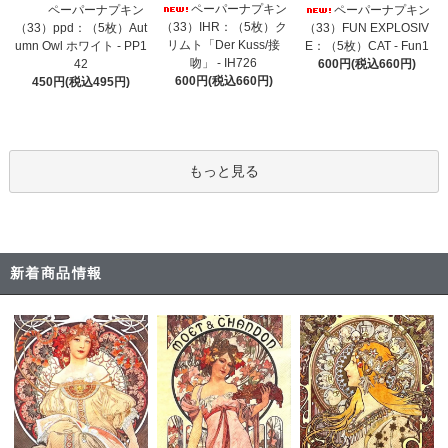
ペーパーナプキン
ペーパーナプキン
ペーパーナプキン
（33）IHR：（5枚）ク
（33）ppd：（5枚）Aut
（33）FUN EXPLOSIV
リムト「Der Kuss/接
umn Owl ホワイト - PP1
E：（5枚）CAT - Fun1
吻」 - IH726
42
600円(税込660円)
600円(税込660円)
450円(税込495円)
もっと見る
新着商品情報