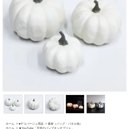
ホーム
>
■デコパージュ用品
>
素材（バッグ・パネル他）
ホーム
>
★YouTube「天使のパンプキンオブジェ」