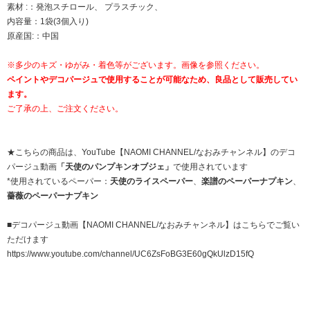
素材 :：発泡スチロール、 プラスチック、
内容量：1袋(3個入り)
原産国:：中国
※多少のキズ・ゆがみ・着色等がございます。画像を参照ください。
ペイントやデコパージュで使用することが可能なため、良品として販売してい
ます。
ご了承の上、ご注文ください。
★こちらの商品は、YouTube【NAOMI CHANNEL/なおみチャンネル】のデコ
パージュ動画
「天使のパンプキンオブジェ」
で使用されています
*使用されているペーパー：
天使のライスペーパー
、
楽譜のペーパーナプキン
、
薔薇のペーパーナプキン
■デコパージュ動画【NAOMI CHANNEL/なおみチャンネル】はこちらでご覧い
ただけます
https://www.youtube.com/channel/UC6ZsFoBG3E60gQkUlzD15fQ