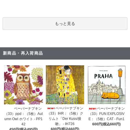
もっと見る
新商品・再入荷商品
ペーパーナプキン
ペーパーナプキン
ペーパーナプキン
（33）IHR：（5枚）ク
（33）ppd：（5枚）Aut
（33）FUN EXPLOSIV
リムト「Der Kuss/接
umn Owl ホワイト - PP1
E：（5枚）CAT - Fun1
吻」 - IH726
42
600円(税込660円)
600円(税込660円)
450円(税込495円)