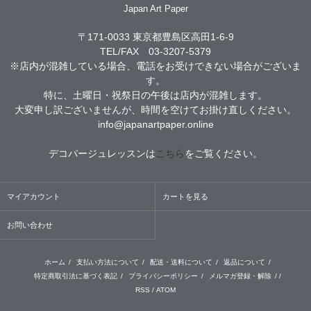
Japan Art Paper
〒171-0033 東京都豊島区高田1-6-9
TEL/FAX 03-3207-5379
※店内が混雑している場合、電話をお受けできない場合がございま
す。
特に、土曜日・祝祭日の午後は店内が混雑します。
大変申し訳ございませんが、時間を空けてお掛け直しください。
info@japanartpaper.online
デコパージュレッスンは
こちら
をご覧ください。
マイアカウント
カートを見る
お問い合わせ
ホーム
/
支払い方法について
/
配送・送料について
/
返品について
/
特定商取引法に基づく表記
/
プライバシーポリシー
/
メルマガ登録・解除
/ /
RSS
/
ATOM