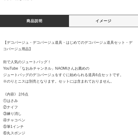
商品説明
イメージ
【デコパージュ・デコパージュ道具・はじめてのデコパージュ道具セット・デ
コパージュ用品】
街で人気のジュートバッグ！
YouTube「なおみチャンネル」
NAOMIさんお薦めの
ジュートバッグのデコパージュをすぐに始められる道具6点セットです。
※
のり
と
ニス
は別売となります。セットには含まれておりません。
《内容》 計6点
①はさみ
②ナイフ
③練り消し
④チャコペン
⑤筆1インチ
⑥丸スポンジ