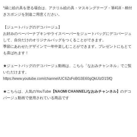
*縁に絵の具を塗る場合は、
アクリル絵の具
・
マスキングテープ
・
筆#18
・
柄付
きスポンジ
を別途ご用意ください。
【ジュートバッグのデコパージュ】
お好みのペーパーナプキンやライスペーパーをジュートバッグにデコパージュ
して、自分だけのオリジナルバッグをつくることができます。
季節にあわせたデザインで一年中楽しむことができます。プレゼントにもとて
も喜ばれます！
★ジュートバッグのデコパージュ動画は、こちら「なおみチャンネル」でご覧
いただけます。
https://www.youtube.com/channel/UC6ZsFoBG3E60gQkUlzD15fQ
★こちらは、人気のYouTube
【NAOMI CHANNEL/なおみチャンネル】
のデコ
パージュ動画で使用されている商品です