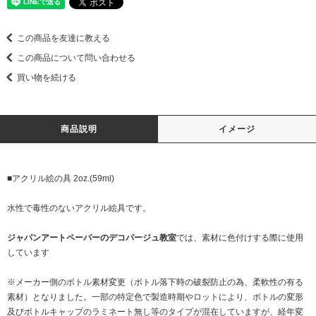
この商品を友達に教える
この商品について問い合わせる
買い物を続ける
商品説明
イメージ
■アクリル絵の具 2oz.(59ml)
水性で毒性のないアクリル絵具です。
ジャパンアートペーパーのデコパージュ教室
では、素材に色付けする際に使用
しています
※メーカー側のボトル素材変更（ボトル落下時の破裂防止の為、柔軟性の有る
素材）となりました。一部の特定色で製造時期やロットにより、ボトルの変形
及びボトルキャップのラミネート無し等のタイプが混在していますが、経年変