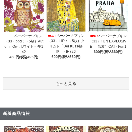
ペーパーナプキン
ペーパーナプキン
ペーパーナプキン
（33）IHR：（5枚）ク
（33）ppd：（5枚）Aut
（33）FUN EXPLOSIV
リムト「Der Kuss/接
umn Owl ホワイト - PP1
E：（5枚）CAT - Fun1
吻」 - IH726
42
600円(税込660円)
600円(税込660円)
450円(税込495円)
もっと見る
新着商品情報