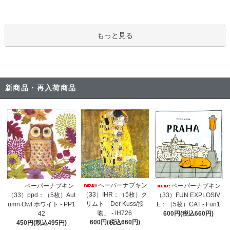
もっと見る
新商品・再入荷商品
ペーパーナプキン
ペーパーナプキン
ペーパーナプキン
（33）IHR：（5枚）ク
（33）ppd：（5枚）Aut
（33）FUN EXPLOSIV
リムト「Der Kuss/接
umn Owl ホワイト - PP1
E：（5枚）CAT - Fun1
吻」 - IH726
42
600円(税込660円)
600円(税込660円)
450円(税込495円)