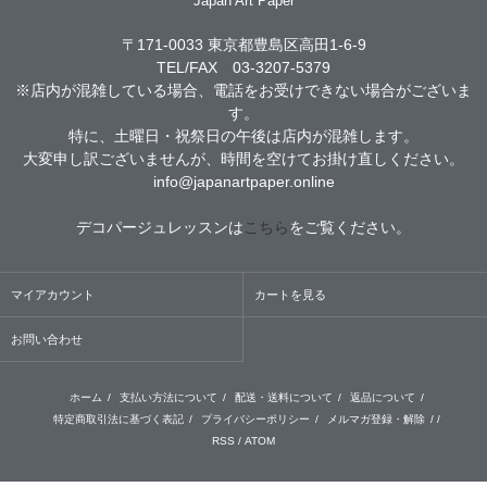
Japan Art Paper
〒171-0033 東京都豊島区高田1-6-9
TEL/FAX 03-3207-5379
※店内が混雑している場合、電話をお受けできない場合がございま
す。
特に、土曜日・祝祭日の午後は店内が混雑します。
大変申し訳ございませんが、時間を空けてお掛け直しください。
info@japanartpaper.online
デコパージュレッスンは
こちら
をご覧ください。
マイアカウント
カートを見る
お問い合わせ
ホーム
/
支払い方法について
/
配送・送料について
/
返品について
/
特定商取引法に基づく表記
/
プライバシーポリシー
/
メルマガ登録・解除
/ /
RSS
/
ATOM