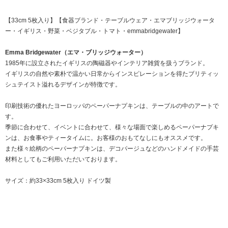
【33cm 5枚入り】【食器ブランド・テーブルウェア・エマブリッジウォータ
ー・イギリス・野菜・ベジタブル・トマト・emmabridgewater】
Emma Bridgewater（エマ・ブリッジウォーター）
1985年に設立されたイギリスの陶磁器やインテリア雑貨を扱うブランド。
イギリスの自然や素朴で温かい日常からインスピレーションを得たブリティッ
シュテイスト溢れるデザインが特徴です。
印刷技術の優れたヨーロッパのペーパーナプキンは、テーブルの中のアートで
す。
季節に合わせて、イベントに合わせて、様々な場面で楽しめるペーパーナプキ
ンは、お食事やティータイムに。お客様のおもてなしにもオススメです。
また様々絵柄のペーパーナプキンは、デコパージュなどのハンドメイドの手芸
材料としてもご利用いただいております。
サイズ：約33×33cm 5枚入り ドイツ製