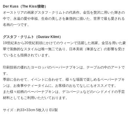
Der Kuss（The Kiss/接吻）
オーストリアの画家グスタフ・クリムトの代表作。金箔を贅沢に用いた輝きの
中で、永遠の愛や幸福、生命の美しさを象徴的に描いた、世界で最も愛される
名画の一つです。
グスタフ・クリムト（Gustav Klimt）
19世紀末から20世紀初頭にかけてのウィーンで活躍した画家。金箔を用いた豪
華で装飾的なスタイルは唯一無二であり、日本美術（琳派など）の影響を受け
ているとも指摘されています。
印刷技術の優れたヨーロッパのペーパーナプキンは、テーブルの中のアートで
す。
季節に合わせて、イベントに合わせて、様々な場面で楽しめるペーパーナプキ
ンは、お食事やティータイムに。お客様のおもてなしにもオススメです。
また様々絵柄のペーパーナプキンは、デコパージュなどのハンドメイドの手芸
材料としてもご利用いただいております。
サイズ：約33×33cm 5枚入り EU製