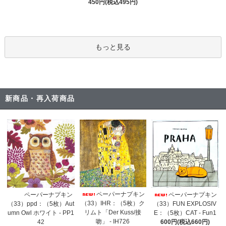
450円(税込495円)
もっと見る
新商品・再入荷商品
ペーパーナプキン
ペーパーナプキン
ペーパーナプキン
（33）IHR：（5枚）ク
（33）ppd：（5枚）Aut
（33）FUN EXPLOSIV
リムト「Der Kuss/接
umn Owl ホワイト - PP1
E：（5枚）CAT - Fun1
吻」 - IH726
42
600円(税込660円)