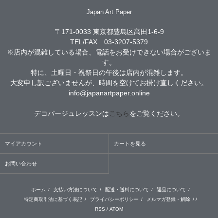
Japan Art Paper
〒171-0033 東京都豊島区高田1-6-9
TEL/FAX 03-3207-5379
※店内が混雑している場合、電話をお受けできない場合がございま
す。
特に、土曜日・祝祭日の午後は店内が混雑します。
大変申し訳ございませんが、時間を空けてお掛け直しください。
info@japanartpaper.online
デコパージュレッスンは
こちら
をご覧ください。
マイアカウント
カートを見る
お問い合わせ
ホーム
/
支払い方法について
/
配送・送料について
/
返品について
/
特定商取引法に基づく表記
/
プライバシーポリシー
/
メルマガ登録・解除
/ /
RSS
/
ATOM